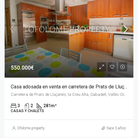
550.000€
Casa adosada en venta en carretera de Prats de Lluçanes, Sadadell
Carretera de Prats de Lluçanès, la Creu Alta, Sabadell, Vallés Occidental, Barcelona, Cataluña, 08201, España
3
2
281
m²
CASAS Y CHALETS
Ofolome property
hace 3 años