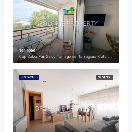
164.900€
Cap Salou, Far, Salou, Tarragonés, Tarragona, Cataluña, 43840, España
DESTACADO
SE VENDE